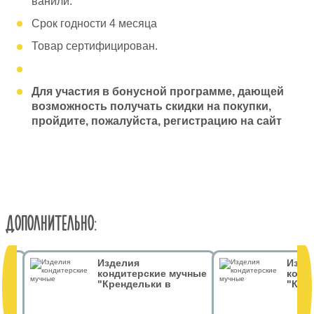
ванили.
Срок годности 4 месяца
Товар сертифицирован.
Для участия в бонусной программе, дающей
возможность получать скидки на покупки,
пройдите, пожалуйста, регистрацию на сайт
ДОПОЛНИТЕЛЬНО:
Изделия
Изде
 гр
кондитерские мучные
конд
"Крендельки в
"Кре
тёмном шоколаде.
тёмн
Грифон" 50 гр
Дом З