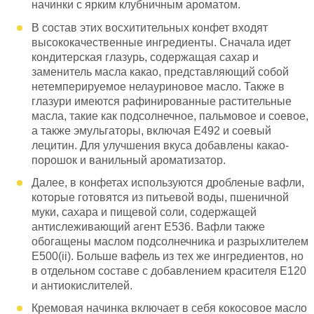
начинки с ярким клубничным ароматом.
В состав этих восхитительных конфет входят
высококачественные ингредиенты. Сначала идет
кондитерская глазурь, содержащая сахар и
заменитель масла какао, представляющий собой
нетемперируемое нелауриновое масло. Также в
глазури имеются рафинированные растительные
масла, такие как подсолнечное, пальмовое и соевое,
а также эмульгаторы, включая Е492 и соевый
лецитин. Для улучшения вкуса добавлены какао-
порошок и ванильный ароматизатор.
Далее, в конфетах используются дробленые вафли,
которые готовятся из питьевой воды, пшеничной
муки, сахара и пищевой соли, содержащей
антислеживающий агент Е536. Вафли также
обогащены маслом подсолнечника и разрыхлителем
Е500(ii). Больше вафель из тех же ингредиентов, но
в отдельном составе с добавлением красителя Е120
и антиокислителей.
Кремовая начинка включает в себя кокосовое масло