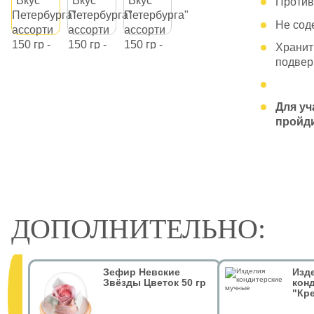
Против
Не сод
Хранит
подвер
Для уч
пройди
ДОПОЛНИТЕЛЬНО:
Зефир Невские
Изд
Звёзды Цветок 50 гр
кон
"Кр
тём