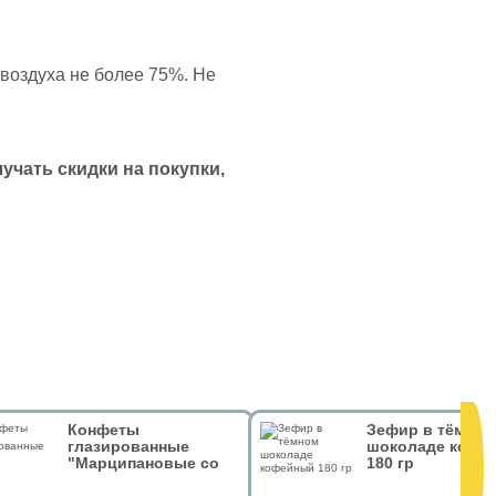
 воздуха не более 75%. Не
чать скидки на покупки,
Конфеты
Зефир в тёмном
глазированные
шоколаде кофе
"Марципановые со
180 гр
вкусом мяты" 126гр