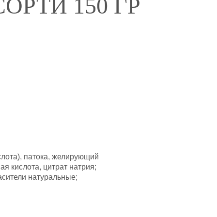
ОРТИ 150 ГР
слота), патока, желирующий
ая кислота, цитрат натрия;
расители натуральные;