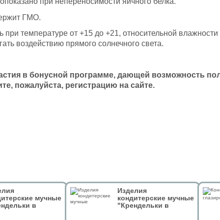
опоказано при непереносимости яичного белка.
ержит ГМО.
ь при температуре от +15 до +21, относительной влажности
гать воздействию прямого солнечного света.
астия в бонусной программе, дающей возможность полу
те, пожалуйста, регистрацию на сайте.
елия
Изделия
дитерские мучные
кондитерские мучные
ендельки в
"Крендельки в
ном шоколаде.
тёмном шоколаде.