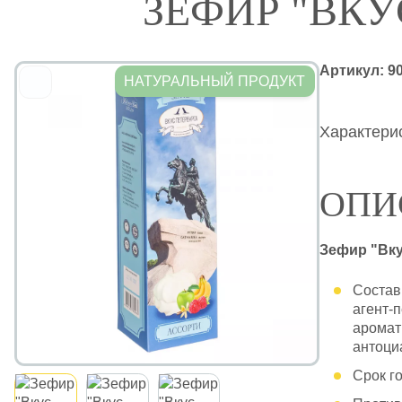
ЗЕФИР "ВКУ
Артикул:
9
НАТУРАЛЬНЫЙ ПРОДУКТ
Характерис
ОПИ
Зефир "Вку
Состав
агент-п
аромат
антоци
Срок го