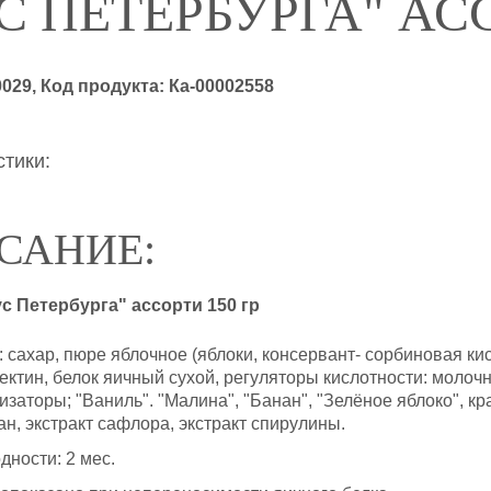
С ПЕТЕРБУРГА" АСС
0029
, Код продукта:
Ка-00002558
тики:
САНИЕ:
с Петербурга" ассорти 150 гр
: сахар, пюре яблочное (яблоки, консервант- сорбиновая ки
ектин, белок яичный сухой, регуляторы кислотности: молочн
изаторы; "Ваниль". "Малина", "Банан", "Зелёное яблоко", к
ан, экстракт сафлора, экстракт спирулины.
дности: 2 мес.