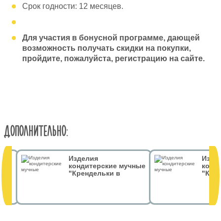
Срок годности: 12 месяцев.
Для участия в бонусной программе, дающей
возможность получать скидки на покупки,
пройдите, пожалуйста, регистрацию на сайте.
ДОПОЛНИТЕЛЬНО:
Изделия
Изде
 гр
кондитерские мучные
конд
"Крендельки в
"Кре
тёмном шоколаде.
тёмн
Грифон" 50 гр
Дом З