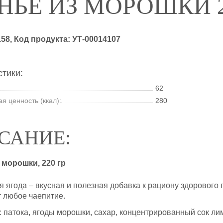
НЬЕ ИЗ МОРОШКИ 2
158
, Код продукта:
УТ-00014107
тики:
:
62
я ценность (ккал):
280
САНИЕ:
 морошки, 220 гр
я ягода – вкусная и полезная добавка к рациону здорового 
т любое чаепитие.
: патока, ягоды морошки, сахар, концентрированный сок ли