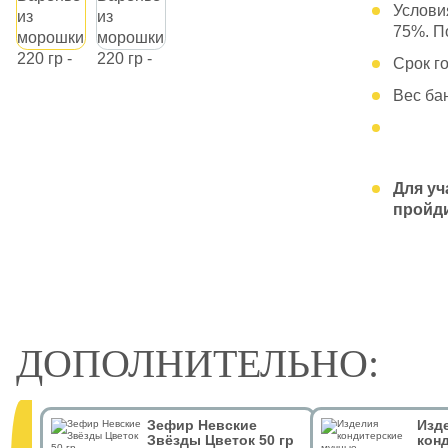
Услови
75%. П
Срок го
Вес бан
Для уч
пройди
ДОПОЛНИТЕЛЬНО:
Зефир Невские
Изд
Звёзды Цветок 50 гр
кон