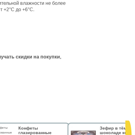
сительной влажности не более
т +2°С до +6°С.
чать скидки на покупки,
Конфеты
Зефир в тёмном
глазированные
шоколаде кофе