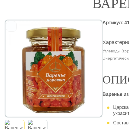
ВАРЕ
Артикул:
4
Характерис
Углеводы (гр)
Энергетическа
ОПИ
Варенье из
Царска
украси
Состав