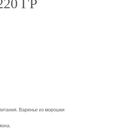
20 ГР
питания.
Варенье из морошки
мона.