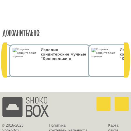
ДОПОЛНИТЕЛЬНО:
Изделия
Изде
 гр
кондитерские мучные
конд
"Крендельки в
"Кре
тёмном шоколаде.
тёмн
Грифон" 50 гр
Дом З
© 2016-2023
Политика
Карта
ShokoBox
конфиденциальности
сайта