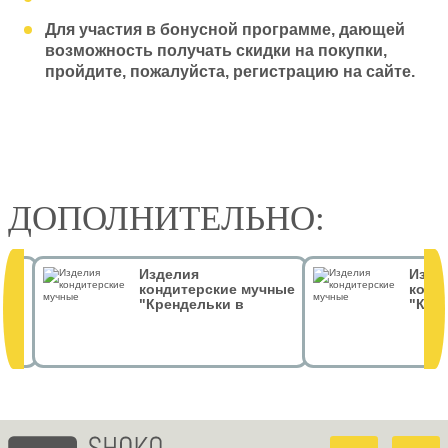
Для участия в бонусной программе, дающей
возможность получать скидки на покупки,
пройдите, пожалуйста, регистрацию на сайте.
ДОПОЛНИТЕЛЬНО:
Изделия
Изде
 гр
кондитерские мучные
конд
"Крендельки в
"Кре
тёмном шоколаде.
тёмн
Грифон" 50 гр
Дом З