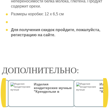
непереносимости белка молока, глютена. Продукт
содержит орехи.
Размеры коробки: 12 x 6,5 см
Для получения скидок пройдите, пожалуйста,
регистрацию на сайте.
ДОПОЛНИТЕЛЬНО:
Изделия
Изде
 гр
кондитерские мучные
конд
"Крендельки в
"Кре
тёмном шоколаде.
тёмн
Грифон" 50 гр
Дом З