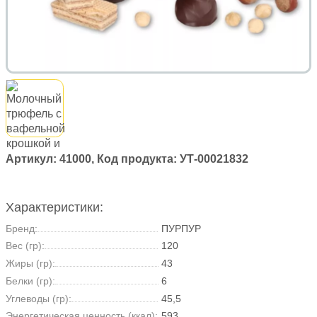
Артикул:
41000
, Код продукта:
УТ-00021832
Характеристики:
Бренд:
ПУРПУР
Вес (гр):
120
Жиры (гр):
43
Белки (гр):
6
Углеводы (гр):
45,5
Энергетическая ценность (ккал):
593