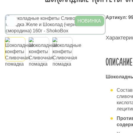
Артикул:
9
НОВИНКА
Характерис
ОПИСАНИЕ
Шоколадные
Состав:
сливоч
кислота
лецитин
Против
содерж