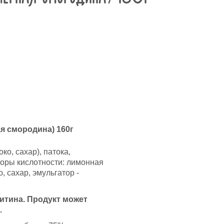
я смородина) 160г
о, сахар), патока,
торы кислотности: лимонная
, сахар, эмульгатор -
итина. Продукт может
.