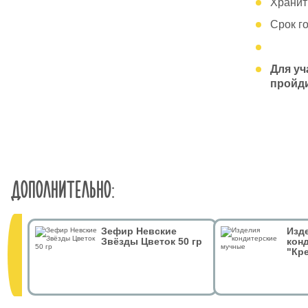
Хранит
Срок го
Для уч
пройди
ДОПОЛНИТЕЛЬНО:
Зефир Невские
Изд
Звёзды Цветок 50 гр
кон
"Кр
тём
Гриф