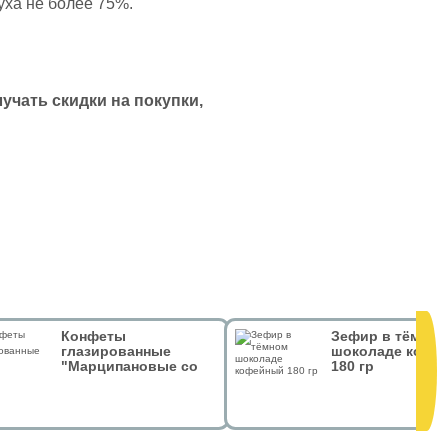
уха не более 75%.
чать скидки на покупки,
Конфеты
Зефир в тёмном
глазированные
шоколаде кофе
"Марципановые со
180 гр
вкусом мяты" 126гр