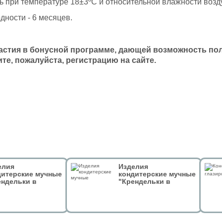
ь при температуре 18±3ºС и относительной влажности возд
дности - 6 месяцев.
астия в бонусной программе, дающей возможность полу
те, пожалуйста, регистрацию на сайте.
елия
Изделия
дитерские мучные
кондитерские мучные
ендельки в
"Крендельки в
ном шоколаде.
тёмном шоколаде.
он" 50 гр
Дом Зингера" 50 гр