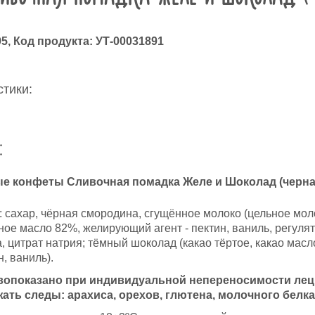
95
, Код продукта:
УТ-00031891
тики:
:
 конфеты Сливочная помадка Желе и Шоколад (черна
 сахар, чёрная смородина, сгущённое молоко (цельное молок
ное масло 82%, желирующий агент - пектин, ваниль, регуля
, цитрат натрия; тёмный шоколад (какао тёртое, какао масло
, ваниль).
опоказано при индивидуальной непереносимости лец
ать следы: арахиса, орехов, глютена, молочного белка